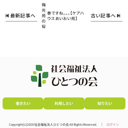
梅
光
春ですね。。。【ケアハ
最新記事へ
古い記事へ
苑
ウスあいおい苑】
の
桜
働きたい
利用したい
知りたい
Copyright(c)2026 社会福祉法人ひとつの会 All Rights Reserved. │
ログイン