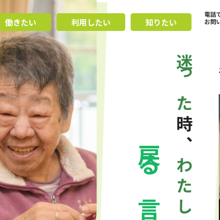
電話
働きたい
利用したい
知りたい
お問
迷
っ
た
時
、
戻
わ
る
た
言
し