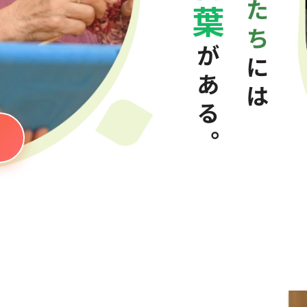
た
葉
ち
が
に
あ
は
る
！
。