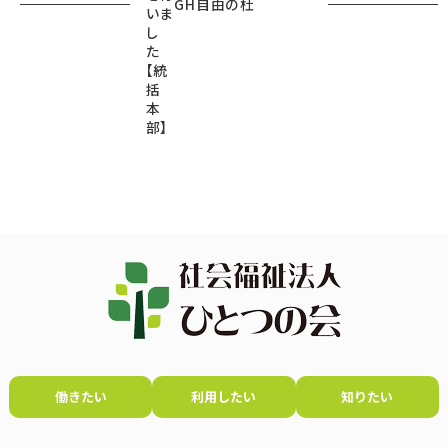
GH自由の杜
いま
し
た
【統
括
本
部】
働きたい
利用したい
知りたい