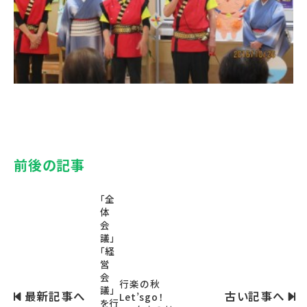
前後の記事
「全
体
会
議」
「経
営
会
行楽の秋
議」
最新記事へ
古い記事へ
Let’sgo！
を行