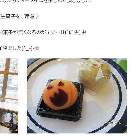
めながらティータイムを楽しんで頂きました！
い生菓子をご用意♪
子が無くなるのが早い…!!(ﾟﾛﾟ屮)屮
でした(^_-)-☆