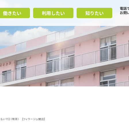
電話
働きたい
利用したい
知りたい
お問
おもいで②（喫茶） 【フィラージュ開出】