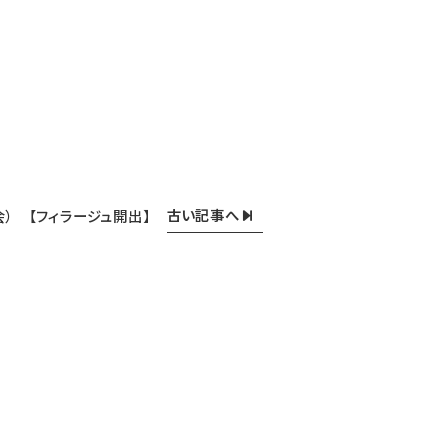
古い記事へ
会） 【フィラージュ開出】