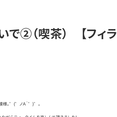
いで②（喫茶） 【フィ
様。゜(゜ノＡ｀゜)゜。