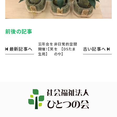
前後の記事
忘年会を
非日常的空間
最新記事へ
古い記事へ
開催！【笑
を 【DSたま
生苑】
のや】