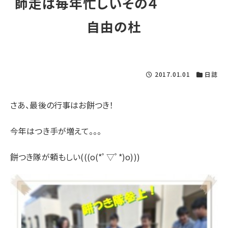
師走は毎年忙しいその４
自由の杜
2017.01.01
日誌
さあ、最後の行事はお餅つき！
今年はつき手が増えて。。。
餅つき隊が頼もしい(((o(*ﾟ▽ﾟ*)o)))