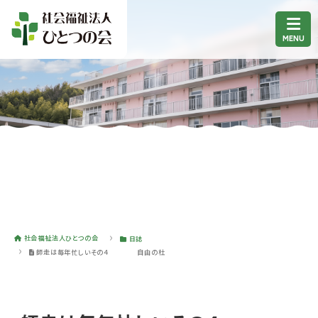
社会福祉法人ひとつの会
日誌
師走は毎年忙しいその４ 自由の杜