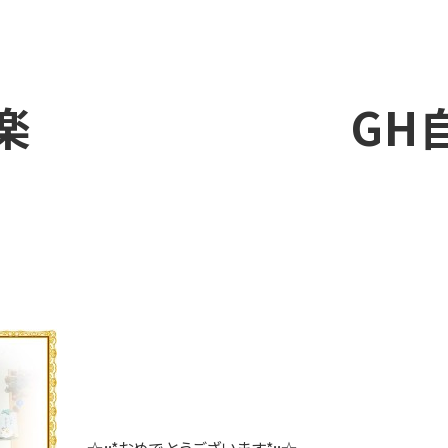
哀楽 GH自