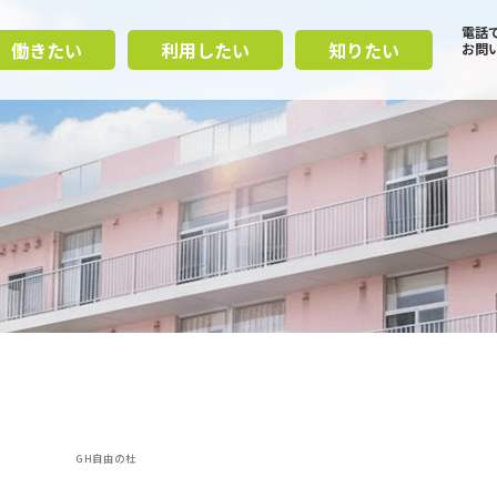
電話
働きたい
利用したい
知りたい
お問
哀楽 GH自由の杜