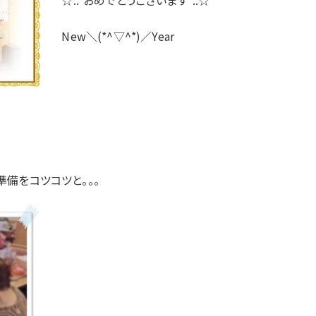
☆::*おめでとうございます*::☆
New＼(*^▽^*)／Year
備をコツコツと。。。