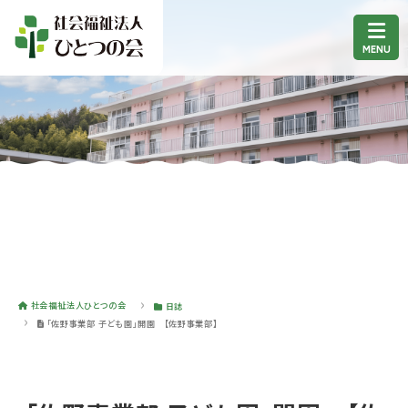
社会福祉法人ひとつの会
日誌
「佐野事業部 子ども園」開園 【佐野事業部】