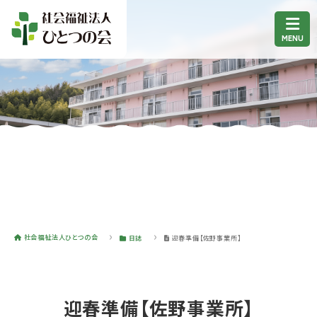
社会福祉法人ひとつの会
日誌
迎春準備【佐野事業所】
迎春準備【佐野事業所】