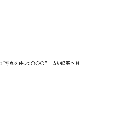
古い記事へ
月は”写真を使って〇〇〇”