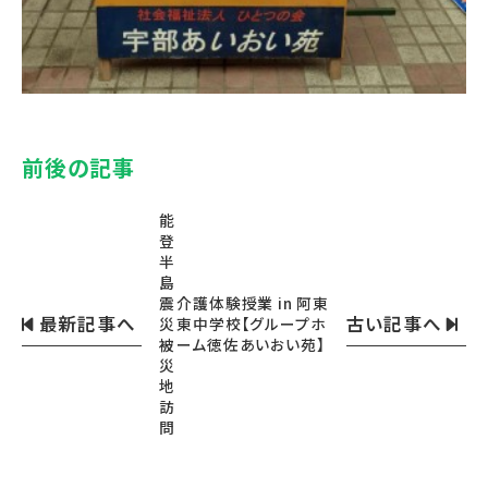
前後の記事
能
登
半
島
震
介護体験授業 in 阿東
最新記事へ
古い記事へ
災
東中学校【グループホ
被
ーム徳佐あいおい苑】
災
地
訪
問