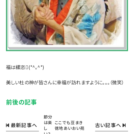
福は縲恣(*^。^*)
美しい杜の神が皆さんに幸福が訪れますように。。。（微笑）
前後の記事
節分
は楽
ここでも豆まき
最新記事へ
古い記事へ
し
徳地あいおい苑
い？