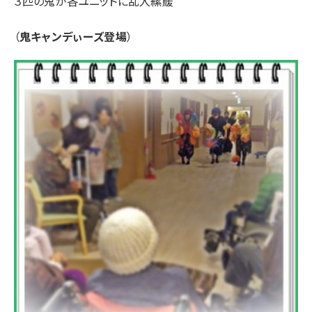
３匹の鬼が各ユニットに乱入縲鰀
（
鬼キャンデぃーズ登場
）