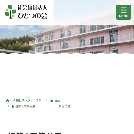
社会福祉法人ひとつの会
日誌
祝第１回節分祭 自由の杜