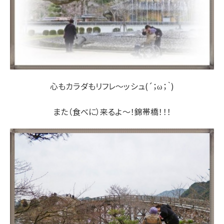
心もカラダもリフレ～ッシュ(´；ω；｀)
また（食べに）来るよ～！錦帯橋！！！