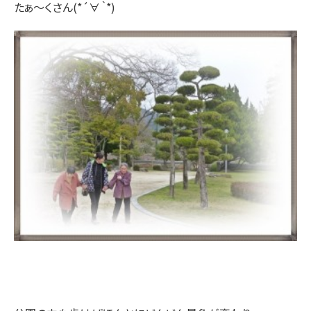
たぁ～くさん(*´∀｀*)