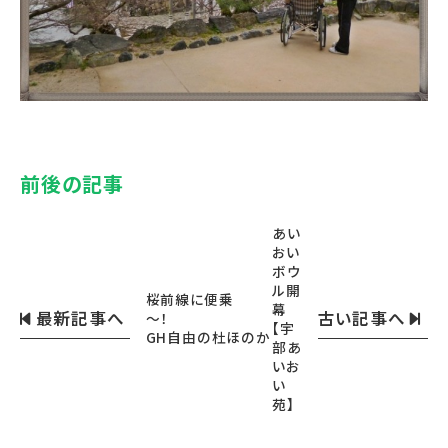
前後の記事
あい
おい
ボウ
ル開
桜前線に便乗
幕
最新記事へ
古い記事へ
～！
【宇
GH自由の杜ほのか
部あ
いお
い
苑】