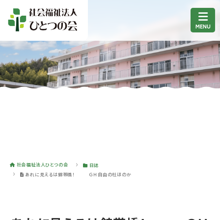
社会福祉法人ひとつの会
日誌
あれに見えるは錦帯橋！ ＧＨ自由の杜ほのか