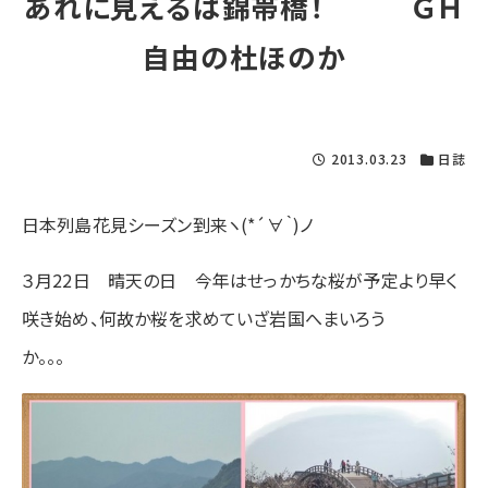
あれに見えるは錦帯橋！ ＧＨ
自由の杜ほのか
2013.03.23
日誌
日本列島花見シーズン到来ヽ(*´∀｀)ノ
３月22日 晴天の日 今年はせっかちな桜が予定より早く
咲き始め、何故か桜を求めていざ岩国へまいろう
か。。。