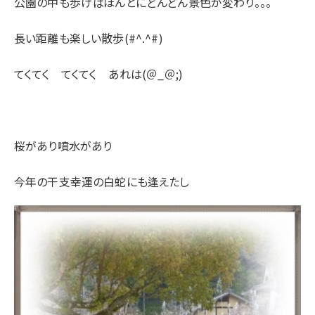
公園の中も歩けばほんとにどんどん景色が変わり。。。
長い距離も楽しい散歩(#^.^#)
てくてく てくてく あれは(＠_＠;)
桜があり噴水があり
今年の干支幸運の白蛇にも逢えたし