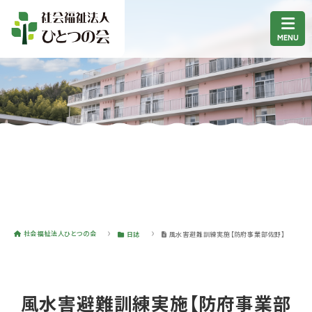
社会福祉法人ひとつの会
日誌
風水害避難訓練実施【防府事業部佐野】
風水害避難訓練実施【防府事業部