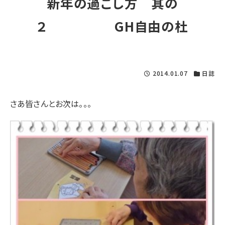
新年の過ごし方 其の
２ GH自由の杜
2014.01.07
日誌
さあ皆さんとお次は。。。