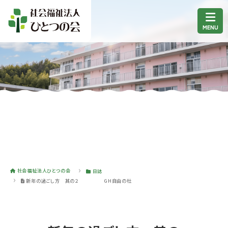
社会福祉法人ひとつの会
日誌
新年の過ごし方 其の２ GH自由の杜