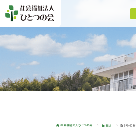
社会福祉法人ひとつの会
日誌
【号外】鮮