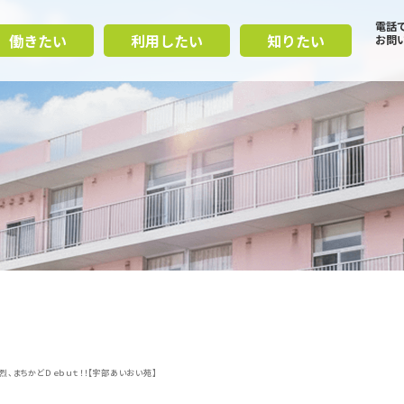
電話
働きたい
利用したい
知りたい
お問
烈、まちかどＤｅｂｕｔ！！【宇部あいおい苑】