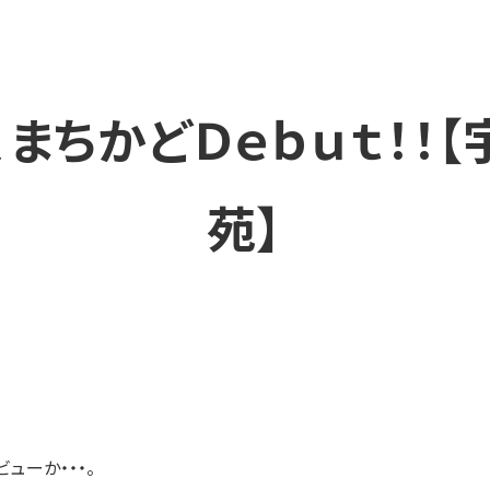
、まちかどＤｅｂｕｔ！！
苑】
ューか・・・。