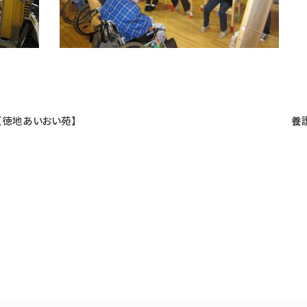
【徳地あいおい苑】
養