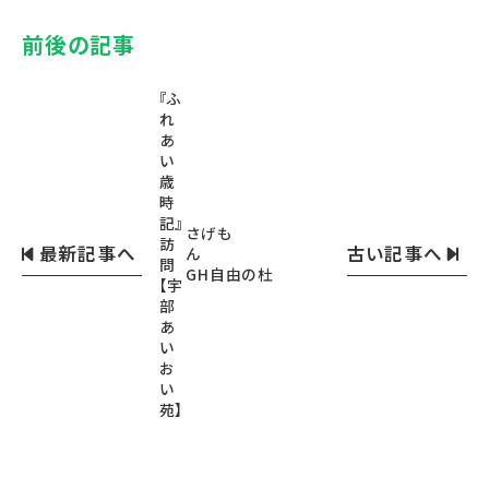
前後の記事
『ふ
れ
あ
い
歳
時
記』
さげも
訪
最新記事へ
古い記事へ
ん
問
GH自由の杜
【宇
部
あ
い
お
い
苑】