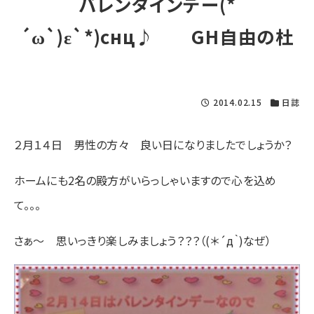
バレンタインデー(*
´ω`)ε`*)снц♪ GH自由の杜
2014.02.15
日誌
２月１４日 男性の方々 良い日になりましたでしょうか？
ホームにも2名の殿方がいらっしゃいますので心を込め
て。。。
さぁ～ 思いっきり楽しみましょう？？？（(＊´д｀)なぜ）