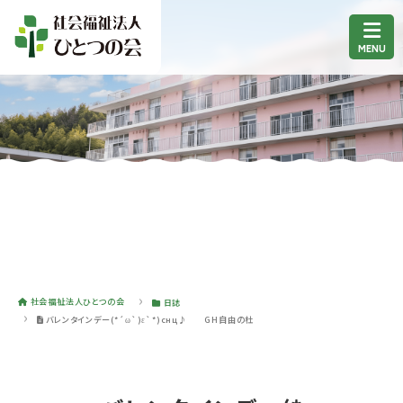
社会福祉法人ひとつの会
日誌
バレンタインデー(*´ω`)ε`*)снц♪ GH自由の杜