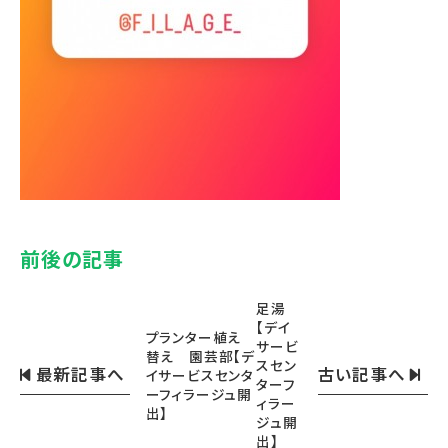
前後の記事
足湯
【デイ
プランター植え
サービ
替え 園芸部【デ
スセン
最新記事へ
古い記事へ
イサービスセンタ
ターフ
ーフィラージュ開
ィラー
出】
ジュ開
出】