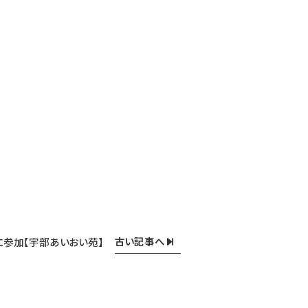
古い記事へ
に参加【宇部あいおい苑】