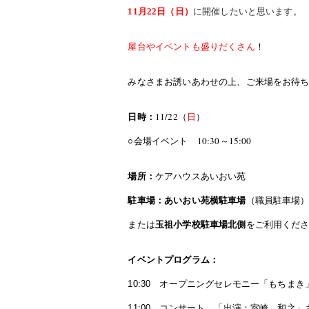
11月22日（日）
に開催したいと思います。
屋台やイベントも盛りだくさん
！
みなさまお誘いあわせの上、ご来場をお待
11/22
日時：
（
日
）
10:30
15:00
○
会場イベント
～
場所：
ケアハウスあいおい苑
駐車場：あいおい苑横駐車場
（職員駐車場
または
玉祖小学校駐車場北側
をご利用くだ
イベントプログラム：
10:30
オープニングセレモニー「もちまき
11:00
コンサート 「出演：室崎 和之」