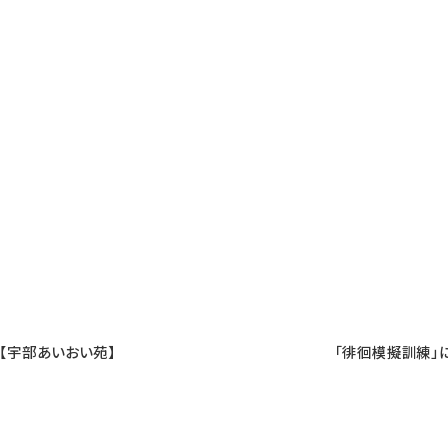
【宇部あいおい苑】
「徘徊模擬訓練」