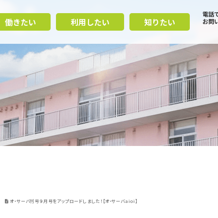
電話
働きたい
利用したい
知りたい
お問
オ・サーバ刊号９月号をアップロードしました！【オ・サーバaioi】