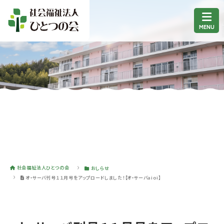
社会福祉法人ひとつの会
おしらせ
オ・サーバ刊号１１月号をアップロードしました！【オ・サーバaioi】