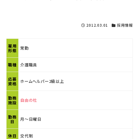
2012.03.01
採用情報
雇用
常勤
形態
職種
介護職員
応募
ホームヘルパー2級以上
資格
勤務
自由の杜
施設
勤務
月～日曜日
日
休日
交代制