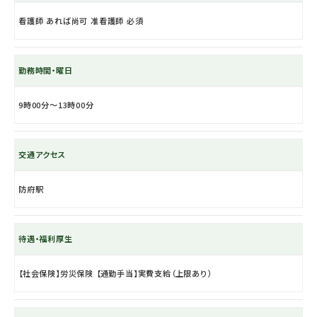
看護師 あれば尚可 准看護師 必須
勤務時間・曜日
9時00分〜13時00分
交通アクセス
防府駅
待遇・福利厚生
【社会保険】労災保険 【通勤手当】実費支給（上限あり）