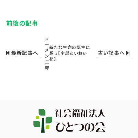
前後の記事
ラ
ー
新たな生命の誕生に
メ
最新記事へ
古い記事へ
想う【宇部あいおい
ン
苑】
二
郎