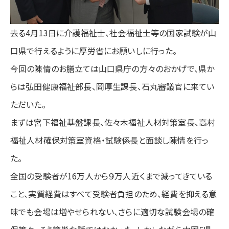
去る4月13日に介護福祉士、社会福祉士等の国家試験が山
口県で行えるように厚労省にお願いしに行った。
今回の陳情のお膳立ては山口県庁の方々のおかげで、県か
らは弘田健康福祉部長、岡厚生課長、石丸審議官に来てい
ただいた。
まずは宮下福祉基盤課長、佐々木福祉人材対策室長、高村
福祉人材確保対策室資格・試験係長と面談し陳情を行っ
た。
全国の受験者が16万人から９万人近くまで減ってきている
こと、実質経費はすべて受験者負担のため、経費を抑える意
味でも会場は増やせられない、さらに適切な試験会場の確