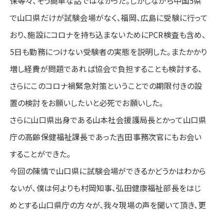
保等々、そう簡単な話ではなかった。しかしながら中国5県
で山口県だけが試験会場がなく、福岡、広島に受験に行って
おり、施設にコロナを持ち込まないためにPCR検査も含め、
5日も勤務につけない受験者の実態を説明した。またかかり
増し経費が問題であれば協会で負担することも検討する、
さらにこのコロナ禍緊急対策ということでの期限付きの設
置の検討をお願いしたいと必死でお願いした。
さらに山口県出身である山本社会援護局長とかって山口県
庁の高齢保健福祉課長であった吉田事務次官にもお会い
することができた。
今回の陳情で山口県に試験会場ができるかどうかはわから
ないが、僕は何よりも村岡知事、弘田健康福祉部長をはじ
めとする山口県庁の方々が、我々現場の声を聞いて頂き、更